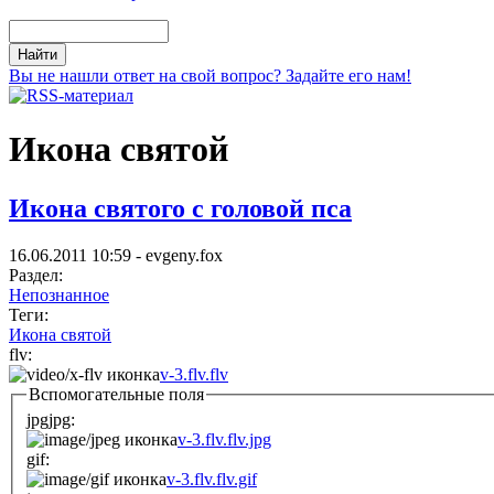
Вы не нашли ответ на свой вопрос? Задайте его нам!
Икона святой
Икона святого с головой пса
16.06.2011 10:59 - evgeny.fox
Раздел:
Непознанное
Теги:
Икона святой
flv:
v-3.flv.flv
Вспомогательные поля
jpgjpg:
v-3.flv.flv.jpg
gif:
v-3.flv.flv.gif