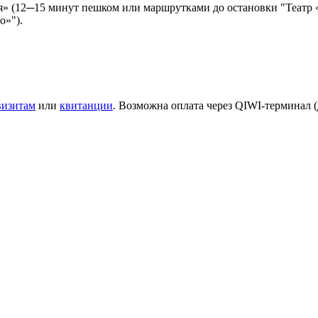
» (12─15 минут пешком или маршрутками до остановки "Театр «
о»").
визитам
или
квитанции
. Возможна оплата через QIWI-терминал (д